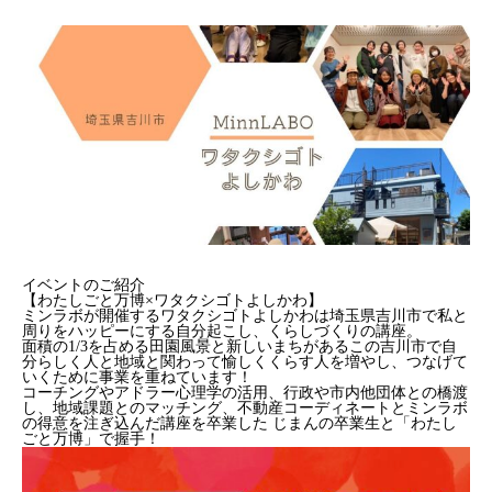
イベントのご紹介
【わ
たしごと万博×ワタクシゴトよしかわ】
ミンラボが開催するワタクシゴトよしかわは埼玉県吉川市で私と
周りをハッピーにする自分起こし、くらしづくりの講座。
面積の1/3を占める田園風景と新しいまちがあるこの吉川市で自
分らしく人と地域と関わって愉しくくらす人を増やし、つなげて
いくために事業を重ねています！
コーチングやアドラー心理学の活用、行政や市内他団体との橋渡
し、地域課題とのマッチング、不動産コーディネートとミンラボ
の得意を注ぎ込んだ講座を卒業した じまんの卒業生と「わたし
ごと万博」で握手！