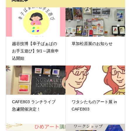
越谷技博【幸子ばぁばの
草加松原展のお知らせ
お手玉遊び】9/1～講座申
込開始
CAFE803 ランチライブ
ワタシたちのアート展 in
急遽開催決定！
CAFE803