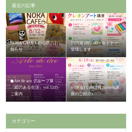
最近の記事
NORA CAFE＆のら展のお
7/17(金)20：00～セミナー
知らせ
登壇します
◼Are de aco グループ展
「絵のある生活」vol.52の
6/19(金)くみほ担当zoom講
ご案内
座のご紹介♪
カテゴリー