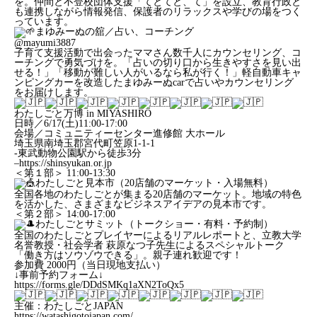
を。仲間と不登校団体支援「てとてと、て」を設立、教育行政と
も連携しながら情報発信、保護者のリラックスや学びの場をつく
っています。
まゆみーぬの舘／占い、コーチング
@mayumi3887
子育て支援活動で出会ったママさん数千人にカウンセリング、コ
ーチングで勇気づけを。「占いの切り口から生きやすさを見い出
せる！」「移動が難しい人がいるなら私が行く！」軽自動車キャ
ンピングカーを改造したまゆみーぬcarで占いやカウンセリング
をお届けします。
わたしごと万博 in MIYASHIRO
日時／6/17(土)11:00-17:00
会場／コミュニティーセンター進修館 大ホール
埼玉県南埼玉郡宮代町笠原1-1-1
-東武動物公園駅から徒歩3分
–
https://shinsyukan.or.jp
＜第１部＞ 11:00-13:30
わたしごと見本市（20店舗のマーケット・入場無料）
全国各地のわたしごとが集まる20店舗のマーケット。地域の特色
を活かした、さまざまなビジネスアイデアの見本市です。
＜第２部＞ 14:00-17:00
わたしごとサミット（トークショー・有料・予約制）
全国のわたしごとプレイヤーによるリアルレポートと、立教大学
名誉教授・社会学者 萩原なつ子先生によるスペシャルトーク
「働き方はソウゾウできる」。親子連れ歓迎です！
参加費 2000円（当日現地支払い）
↓事前予約フォーム↓
https://forms.gle/DDdSMKq1aXN2ToQx5
主催：わたしごとJAPAN
https://watashigotojapan.com/