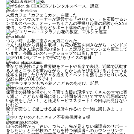
出店者紹介
Salon de CHAKON／レンタルスペース、講座
@salon.de.chakon
人気カフェ「カフェミカン」を擁した
シモガシハウスオーナーが運営する「やりたい！」を応援するレ
ンタルスペース。オーナーちゃこんの手探り起業の経験からSNS
発信、システム活用などサポート講座の紹介もします！
グエリール・エクラ／お花の教室、マルシェ運営
@sachikaki
つらい時、お花に癒され元気になれた。
そんな経験から資格を取得、お花の教室を開きながら「ハンドメ
イド作家さん達の販売の場を！」と定期的にマルシェを運営して
います。今回は花のワークショップで出店します！
YOLOS／アートで手のひらサイズの福祉
@yolos_okazakikumi
豊かな感受性による世界観をアートや音楽で表現。近隣で活動す
る人達とコラボを重ねながら、むかしあそびを広げるお手玉つき
絵本を発行したりガチャを抱えてイベントを盛り上げたりいろん
な顔を持つYOLOSです！
キラキラおもちゃ箱／こどものあそび、託児
@kirakira.omochabako
保育士の経験を活かして子育て支援の現場でたくさんのママに寄
り添い「こどもが最高に楽しい時間を過ごせてママが罪悪感のな
い託児をしたい！」と託児サービススタート！今回は託児はない
けれど
親子が安心して過ごせる居場所を作るので一緒に楽しみましょ
う！
となりのともこさん／不登校保護者支援
@tonarino.tomoko
自信の経験から「迷い、つらい、先が見えない保護者のサポート
をしたい」と不登校のこどもを持つ保護者へのカウンセリング