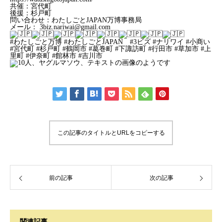
共催：宮代町
後援：杉戸町
問い合わせ：わたしごとJAPAN万博事務局
メール： 3biz.nariwai@gmail.com
#わたしごと万博
#わたしごとJAPAN
#3ビズ
#ナリワイ
#小商い
#宮代町
#杉戸町
#鶴岡市
#葛巻町
#下諏訪町
#行田市
#草加市
#上
里町
#伊奈町
#館林市
#吉川市
この記事のタイトルとURLをコピーする
前の記事
次の記事
関連記事