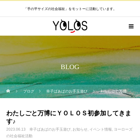
「手の平サイズの社会福祉」をモットーに活動しています。
BLOG
ブログ
幸子ばあばのお手玉遊び
わたしごと万博にＹＯＬＯＳ初参加してきます♪
わたしごと万博にＹＯＬＯＳ初参加してきま
す♪
2023.06.13
幸子ばあばのお手玉遊び
お知らせ
イベント情報
ヨーローズ
の社会福祉活動