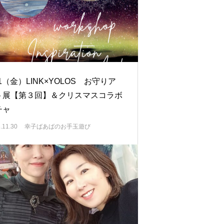
/1（金）LINK×YOLOS お守りア
ト展【第３回】＆クリスマスコラボ
チャ
.11.30
幸子ばあばのお手玉遊び