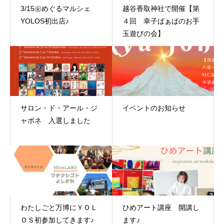
3/15㊎めぐるマルシェ
越谷香取神社で開催【第
YOLOS初出店♪
４回 幸子ばぁばのお手
玉遊びの会】
サロン・ド・アール・ジ
イベントのお知らせ
ャポネ 入選しました
わたしごと万博にＹＯＬ
ひめアート講座 開講し
ＯＳ初参加してきます♪
ます♪