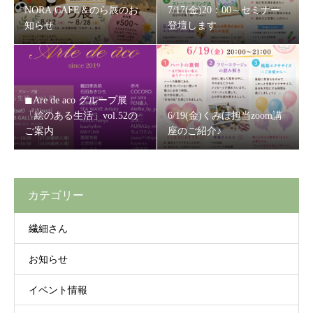
NORA CAFE＆のら展のお
7/17(金)20：00～セミナー
知らせ
登壇します
◼Are de aco グループ展
「絵のある生活」vol.52の
6/19(金)くみほ担当zoom講
ご案内
座のご紹介♪
カテゴリー
繊細さん
お知らせ
イベント情報