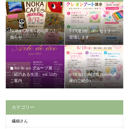
NORA CAFE＆のら展のお
7/17(金)20：00～セミナー
知らせ
登壇します
◼Are de aco グループ展
「絵のある生活」vol.52の
6/19(金)くみほ担当zoom講
ご案内
座のご紹介♪
カテゴリー
繊細さん