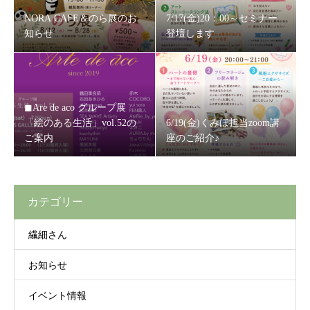
NORA CAFE＆のら展のお
7/17(金)20：00～セミナー
知らせ
登壇します
◼Are de aco グループ展
「絵のある生活」vol.52の
6/19(金)くみほ担当zoom講
ご案内
座のご紹介♪
カテゴリー
繊細さん
お知らせ
イベント情報