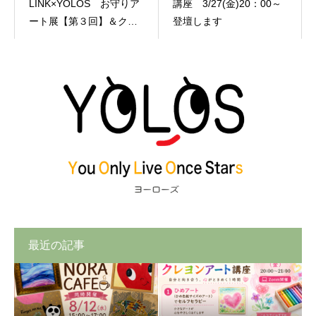
LINK×YOLOS お守りア
講座 3/27(金)20：00～
ート展【第３回】＆クリ
登壇します
スマスコラボガチャ
最近の記事