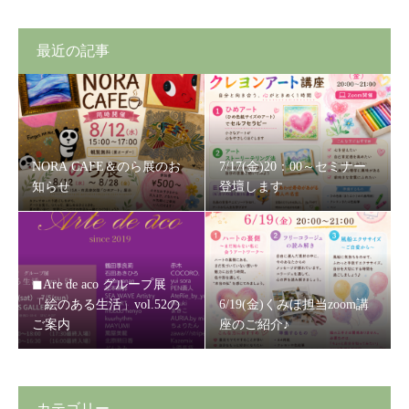
最近の記事
NORA CAFE＆のら展のお
7/17(金)20：00～セミナー
知らせ
登壇します
◼Are de aco グループ展
「絵のある生活」vol.52の
6/19(金)くみほ担当zoom講
ご案内
座のご紹介♪
カテゴリー