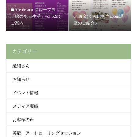
◼Are de aco グループ展
「絵のある生活」vol.52の
6/19(金)くみほ担当zoom講
ご案内
座のご紹介♪
カテゴリー
繊細さん
お知らせ
イベント情報
メディア実績
お客様の声
美龍 アートヒーリングセッション