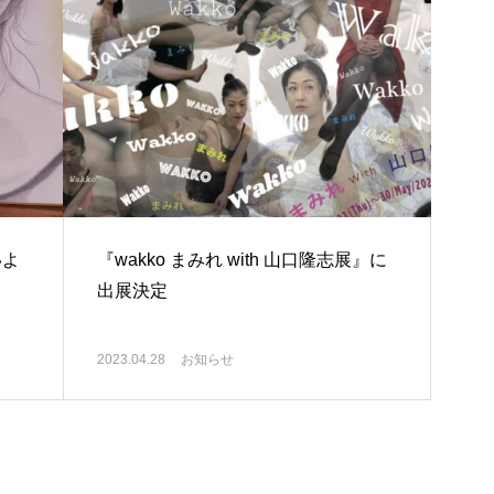
いよ
『wakko まみれ with 山口隆志展』に
出展決定
2023.04.28
お知らせ